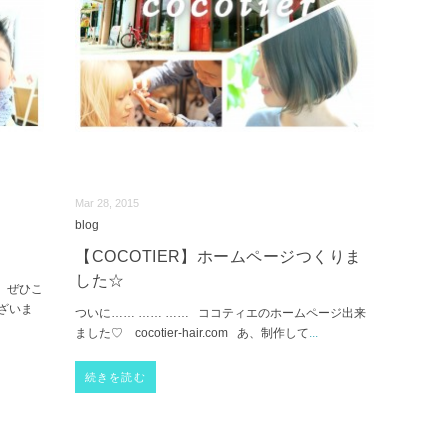
Mar 28, 2015
blog
【COCOTIER】ホームページつくりま
した☆
 ぜひこ
ざいま
ついに…… …… …… ココティエのホームページ出来
ました♡ cocotier-hair.com あ、制作して
...
続きを読む