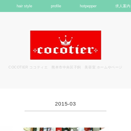
hair style
profile
hotpepper
求人案内
COCOTIER ココティエ 熊本市中央区子飼 美容室 ホームやページ
2015-03