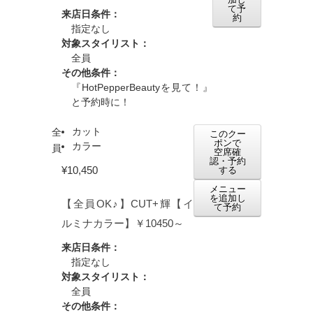
て予
来店日条件：
約
指定なし
対象スタイリスト：
全員
その他条件：
『HotPepperBeautyを見て！』
と予約時に！
カット
全
このクー
ポンで
カラー
員
空席確
認・予約
¥10,450
する
メニュー
を追加し
【全員OK♪】CUT+輝【イ
て予約
ルミナカラー】￥10450～
来店日条件：
指定なし
対象スタイリスト：
全員
その他条件：