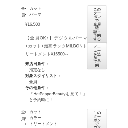
カット
全
この
クー
パーマ
員
ポン
で
¥16,500
空席
確
認・
予約
【全員OK♪】デジタルパーマ
する
+カット+最高ランクMILBONト
メニ
ュー
リートメント¥16500～
を追
加し
て予
来店日条件：
約
指定なし
対象スタイリスト：
全員
その他条件：
『HotPepperBeautyを見て！』
と予約時に！
カット
全
この
クー
カラー
員
ポン
トリートメント
で
空席