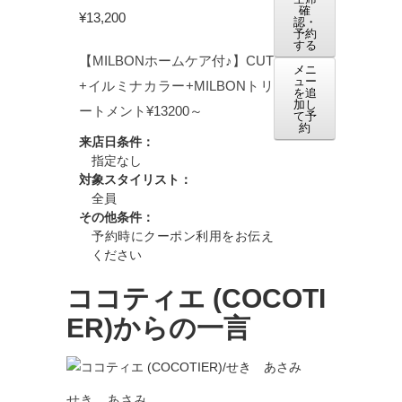
確
¥13,200
認・
予約
する
【MILBONホームケア付♪】CUT
メニ
ュー
+イルミナカラー+MILBONトリ
を追
加し
ートメント¥13200～
て予
約
来店日条件：
指定なし
対象スタイリスト：
全員
その他条件：
予約時にクーポン利用をお伝え
ください
ココティエ (COCOTI
ER)からの一言
せき あさみ