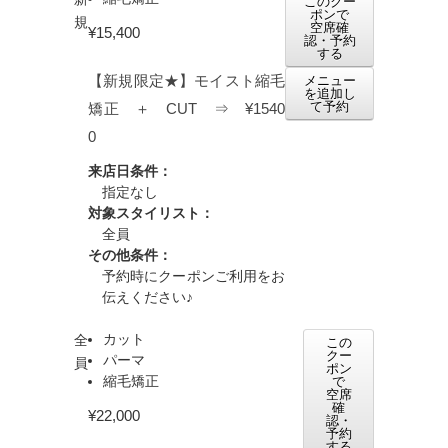
このクー
ポンで
規
空席確
¥15,400
認・予約
する
【新規限定★】モイスト縮毛
メニュー
を追加し
て予約
矯正 ＋ CUT ⇒ ¥1540
0
来店日条件：
指定なし
対象スタイリスト：
全員
その他条件：
予約時にクーポンご利用をお
伝えください♪
カット
全
この
クー
パーマ
員
ポン
縮毛矯正
で
空席
確
¥22,000
認・
予約
する