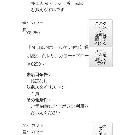
外国人風アッシュ系、赤味
を抑えやすいです
カラー
全
このク
ーポン
員
で
¥8,250
空席確
認・予
約する
【MILBONホームケア付♪】透
メニュ
ーを追
明感☆イルミナカラー+ブロー
加して
予約
￥8250～
来店日条件：
指定なし
対象スタイリスト：
全員
その他条件：
ご予約時にクーポンご利用を
お伝えください
カット
全
この
クー
カラー
員
ポン