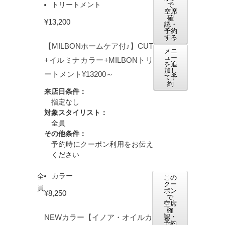
トリートメント
で
空席
確
¥13,200
認・
予約
する
【MILBONホームケア付♪】CUT
メニ
ュー
+イルミナカラー+MILBONトリ
を追
加し
ートメント¥13200～
て予
約
来店日条件：
指定なし
対象スタイリスト：
全員
その他条件：
予約時にクーポン利用をお伝え
ください
カラー
全
この
クー
員
ポン
¥8,250
で
空席
確
NEWカラー【イノア・オイルカ
認・
予約