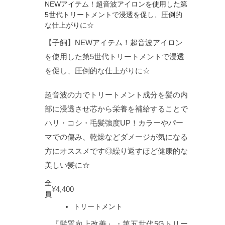
【子飼】NEWアイテム！超音波アイロン
を使用した第5世代トリートメントで浸透
を促し、圧倒的な仕上がりに☆
超音波の力でトリートメント成分を髪の内
部に浸透させ芯から栄養を補給することで
ハリ・コシ・毛髪強度UP！カラーやパー
マでの傷み、乾燥などダメージが気になる
方にオススメです◎繰り返すほど健康的な
美しい髪に☆
全
¥4,400
員
トリートメント
『髪質向上改善』・第五世代5Gトリー