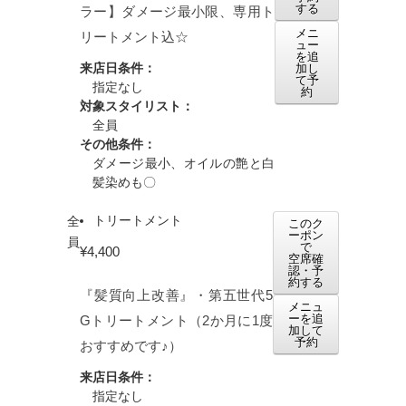
する
ラー】ダメージ最小限、専用ト
メニ
リートメント込☆
ュー
を追
来店日条件：
加し
て予
指定なし
約
対象スタイリスト：
全員
その他条件：
ダメージ最小、オイルの艶と白
髪染めも〇
トリートメント
全
このク
ーポン
員
で
¥4,400
空席確
認・予
約する
『髪質向上改善』・第五世代5
メニュ
ーを追
Gトリートメント（2か月に1度
加して
予約
おすすめです♪）
来店日条件：
指定なし