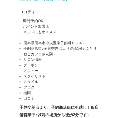
ココティエ
即時予約OK
ポイント加盟店
メンズにもオススメ
熊本県熊本市中央区東子飼町８－４３
子飼商店街♪子飼交差点より徒歩1分♪ ふとり
ねこカフェさん隣♪
サロン情報
クーポン
メニュー
スタイリスト
スタイル
ブログ
地図
口コミ
子飼交差点より、子飼商店街に引越し！仮店
舗営業中♪以前の場所から徒歩2分です♪