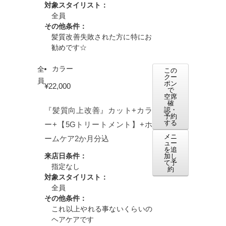
対象スタイリスト：
全員
その他条件：
髪質改善失敗された方に特にお
勧めです☆
カラー
全
この
クー
員
ポン
¥22,000
で
空席
確
『髪質向上改善』カット+カラ
認・
予約
する
ー+【5Gトリートメント】+ホ
メニ
ームケア2か月分込
ュー
を追
来店日条件：
加し
て予
指定なし
約
対象スタイリスト：
全員
その他条件：
これ以上やれる事ないくらいの
ヘアケアです