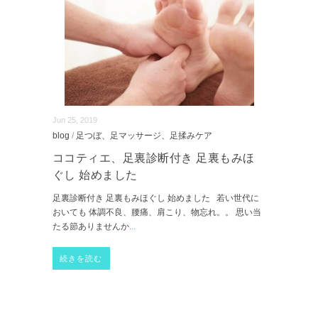
Jun 25, 2019
blog
/
足つぼ、足マッサージ、足揉みケア
ココティエ、足裏診断付き 足裏もみほ
ぐし 始めました
足裏診断付き 足裏もみほぐし 始めました 若い世代に
おいても 体調不良、腰痛、肩こり、物忘れ。。 思い当
たる節ありませんか
...
続きを読む