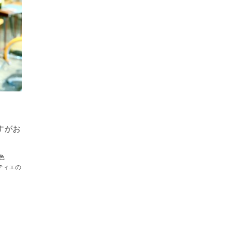
すがお
色
ティエの