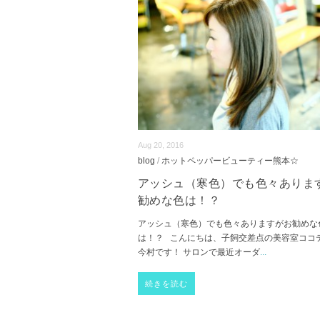
Aug 20, 2016
blog
/
ホットペッパービューティー熊本☆
アッシュ（寒色）でも色々ありま
勧めな色は！？
アッシュ（寒色）でも色々ありますがお勧めな
は！？ こんにちは、子飼交差点の美容室ココ
今村です！ サロンで最近オーダ
...
続きを読む