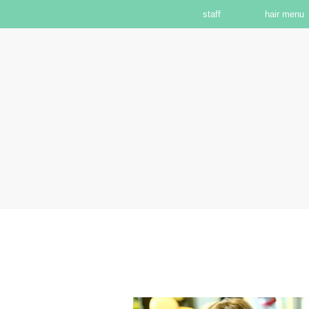
staff
hair menu