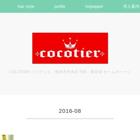
hair style
profile
hotpepper
求人案内
COCOTIER ココティエ 熊本市中央区子飼 美容室 ホームやページ
2016-08