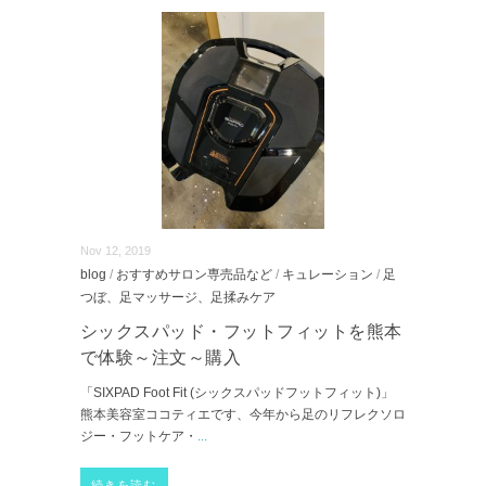
Nov 12, 2019
blog
/
おすすめサロン専売品など
/
キュレーション
/
足
つぼ、足マッサージ、足揉みケア
シックスパッド・フットフィットを熊本
で体験～注文～購入
「SIXPAD Foot Fit (シックスパッドフットフィット)」
熊本美容室ココティエです、今年から足のリフレクソロ
ジー・フットケア・
...
続きを読む