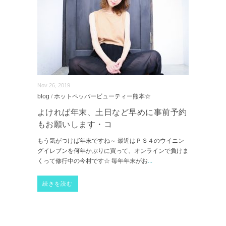
Nov 26, 2019
blog
/
ホットペッパービューティー熊本☆
よければ年末、土日など早めに事前予約
もお願いします・コ
もう気がつけば年末ですね～ 最近はＰＳ４のウイニン
グイレブンを何年かぶりに買って、オンラインで負けま
くって修行中の今村です☆ 毎年年末がお
...
続きを読む