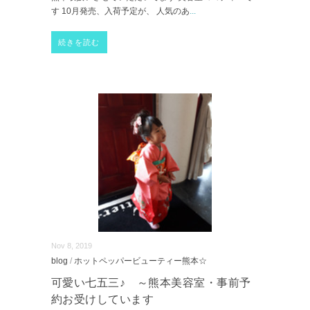
す 10月発売、入荷予定が、 人気のあ
...
続きを読む
Nov 8, 2019
blog
/
ホットペッパービューティー熊本☆
可愛い七五三♪ ～熊本美容室・事前予
約お受けしています