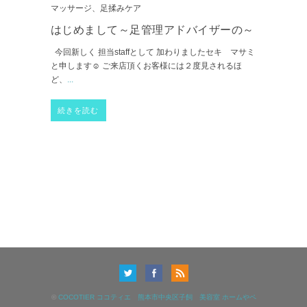
マッサージ、足揉みケア
はじめまして～足管理アドバイザーの～
今回新しく 担当staffとして 加わりましたセキ マサミ
と申します☺ ご来店頂くお客様には２度見されるほ
ど、
...
続きを読む
©
COCOTIER ココティエ 熊本市中央区子飼 美容室 ホームやペ