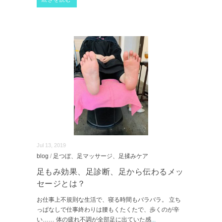
Jul 13, 2019
blog
/
足つぼ、足マッサージ、足揉みケア
足もみ効果、足診断、足から伝わるメッ
セージとは？
お仕事上不規則な生活で、寝る時間もバラバラ。 立ち
っぱなしで仕事終わりは腰もくたくたで、歩くのが辛
い…… 体の疲れ不調が全部足に出ていた感
...