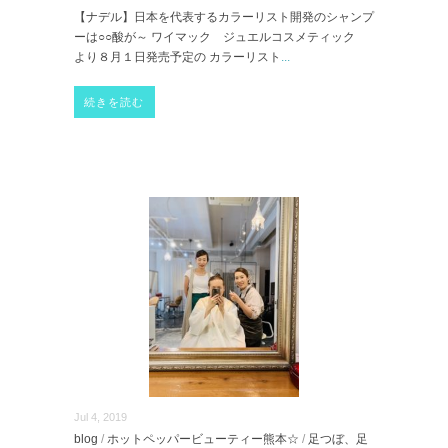
【ナデル】日本を代表するカラーリスト開発のシャンプ
ーは○○酸が～ ワイマック ジュエルコスメティック
より８月１日発売予定の カラーリスト
...
続きを読む
Jul 4, 2019
blog
/
ホットペッパービューティー熊本☆
/
足つぼ、足