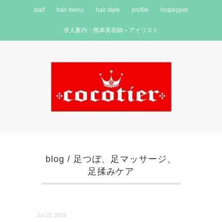
staff
hair menu
hair style
profile
hotpepper
求人案内・熊本美容師～アイリスト
blog
/
足つぼ、足マッサージ、
足揉みケア
Jul 13, 2019