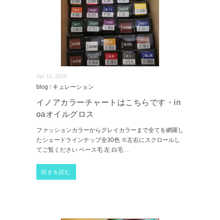
Apr 12, 2019
blog
/
キュレーション
イノアカラーチャートはこちらです・in
oaオイルグロス
ファッションカラーからグレイカラーまで全てを網羅し
たシェードラインナップ全30色 ※左右にスクロールし
てご覧ください ベース毛 左 白毛
...
続きを読む