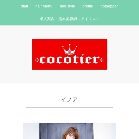
staff
hair menu
hair style
profile
hotpepper
求人案内・熊本美容師～アイリスト
イノア