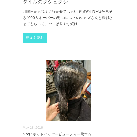
タイルのクシュクシ
月曜日から福岡に行かせてもらい 佐賀のLINE@そろそ
ろ4000人オーバーの男 コレストのシミズさんと撮影さ
せてもらって、やっぱりやり続け
...
続きを読む
May 28, 2019
blog
/
ホットペッパービューティー熊本☆