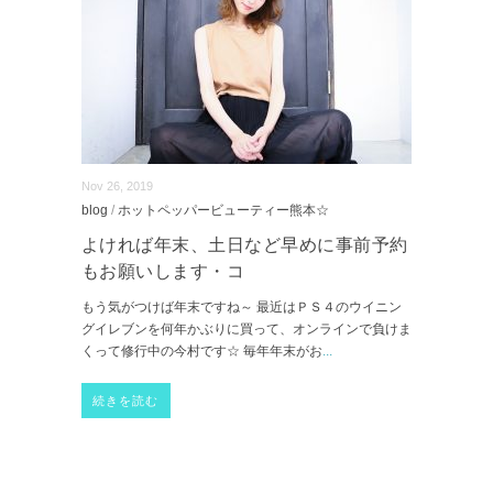
Nov 26, 2019
blog
/
ホットペッパービューティー熊本☆
よければ年末、土日など早めに事前予約
もお願いします・コ
もう気がつけば年末ですね～ 最近はＰＳ４のウイニン
グイレブンを何年かぶりに買って、オンラインで負けま
くって修行中の今村です☆ 毎年年末がお
...
続きを読む