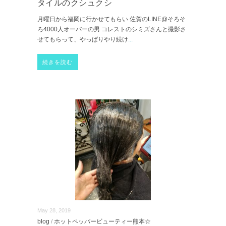
タイルのクシュクシ
月曜日から福岡に行かせてもらい 佐賀のLINE@そろそ
ろ4000人オーバーの男 コレストのシミズさんと撮影さ
せてもらって、やっぱりやり続け
...
続きを読む
May 28, 2019
blog
/
ホットペッパービューティー熊本☆