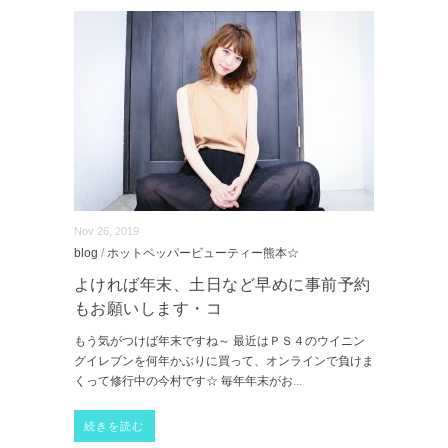
Nov 26, 2019
blog
/
ホットペッパービューティー熊本☆
よければ年末、土日など早めに事前予約
もお願いします・コ
もう気がつけば年末ですね～ 最近はＰＳ４のウイニン
グイレブンを何年かぶりに買って、オンラインで負けま
くって修行中の今村です☆ 毎年年末がお
...
続きを読む