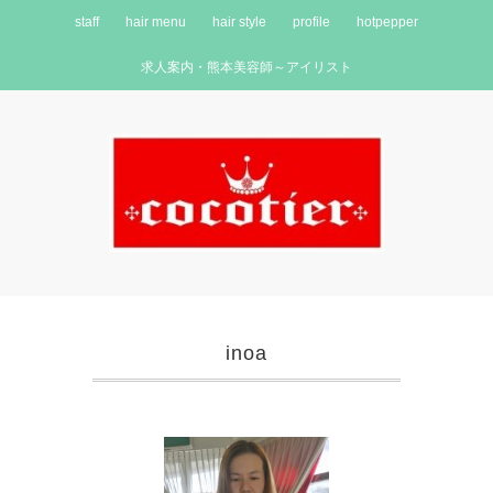
staff
hair menu
hair style
profile
hotpepper
求人案内・熊本美容師～アイリスト
inoa