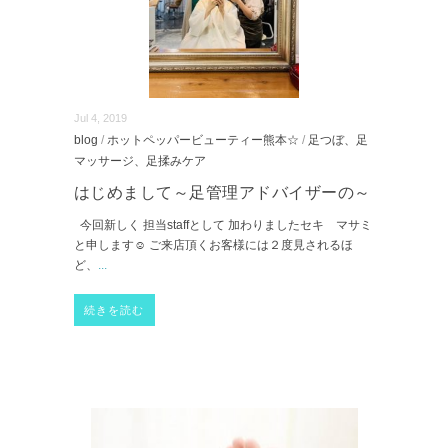
Jul 4, 2019
blog
/
ホットペッパービューティー熊本☆
/
足つぼ、足
マッサージ、足揉みケア
はじめまして～足管理アドバイザーの～
今回新しく 担当staffとして 加わりましたセキ マサミ
と申します☺ ご来店頂くお客様には２度見されるほ
ど、
...
続きを読む