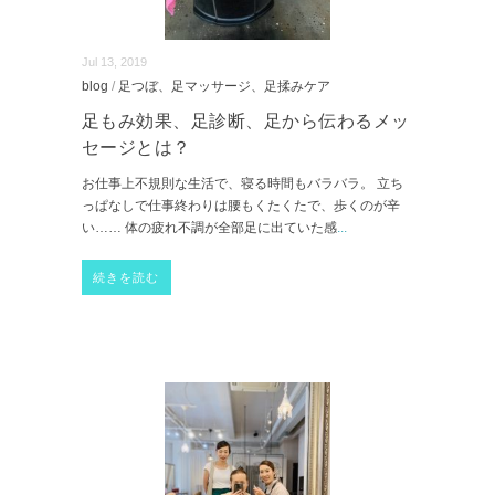
Jul 13, 2019
blog
/
足つぼ、足マッサージ、足揉みケア
足もみ効果、足診断、足から伝わるメッ
セージとは？
お仕事上不規則な生活で、寝る時間もバラバラ。 立ち
っぱなしで仕事終わりは腰もくたくたで、歩くのが辛
い…… 体の疲れ不調が全部足に出ていた感
...
続きを読む