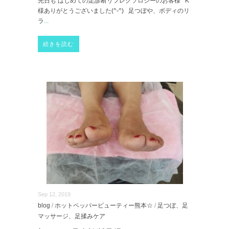
先日も はじめての足診断リフレクソロジーのお客様 K
様ありがとうございました(^-^) 足つぼや、ボディのリ
ラ
...
続きを読む
Sep 12, 2019
blog
/
ホットペッパービューティー熊本☆
/
足つぼ、足
マッサージ、足揉みケア