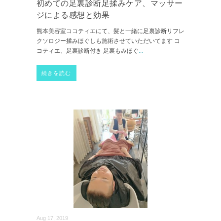
初めての足裏診断足揉みケア、マッサー
ジによる感想と効果
熊本美容室ココティエにて、髪と一緒に足裏診断リフレ
クソロジー揉みほぐしも施術させていただいてます コ
コティエ、足裏診断付き 足裏もみほぐ
...
続きを読む
Aug 17, 2019