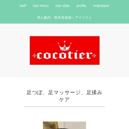
staff
hair menu
hair style
profile
hotpepper
求人案内・熊本美容師～アイリスト
足つぼ、足マッサージ、足揉み
ケア