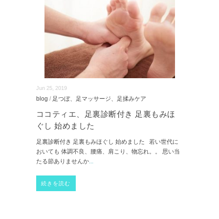
Jun 25, 2019
blog
/
足つぼ、足マッサージ、足揉みケア
ココティエ、足裏診断付き 足裏もみほ
ぐし 始めました
足裏診断付き 足裏もみほぐし 始めました 若い世代に
おいても 体調不良、腰痛、肩こり、物忘れ。。 思い当
たる節ありませんか
...
続きを読む