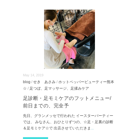
May 14, 2019
blog
/
せき あさみ
/
ホットペッパービューティー熊本
☆
/
足つぼ、足マッサージ、足揉みケア
足診断・足モミケアのフットメニュー/
前日までの、完全予
先日、グランメッセで行われた イースターパーティー
では、 みなさん、おひとりずつの、☆足・足裏の診断
＆足モミケア☆で 出店させていただきま
...