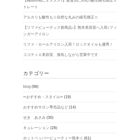
【梅雨時期にオススメ♪】髪質別に対応♪酸性縮毛矯正ス
トレート
アルカリも酸性も☆自然な丸みの縮毛矯正☆
【リファビューテック新商品♪】熊本美容室へ入荷♪フィ
ンガーアイロン
リファ・カールアイロン入荷！ロックオイルも優秀！
ココティエ美容室、換気しながら営業中です
カテゴリー
blog
(98)
✂おすすめ・スタイル✂
(19)
おすすめサロン専売品など
(14)
せき あさみ
(30)
キュレーション
(28)
ホットペッパービューティー熊本☆
(61)