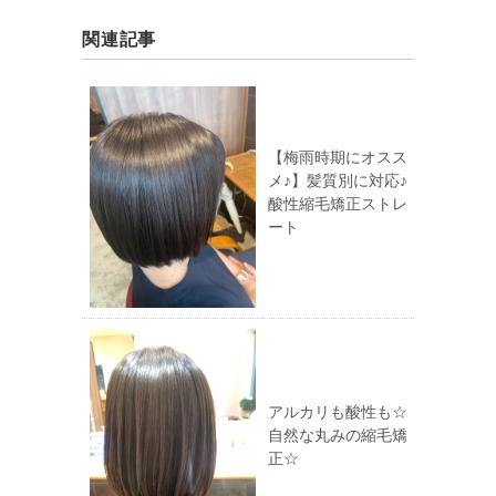
関連記事
【梅雨時期にオスス
メ♪】髪質別に対応♪
酸性縮毛矯正ストレ
ート
アルカリも酸性も☆
自然な丸みの縮毛矯
正☆