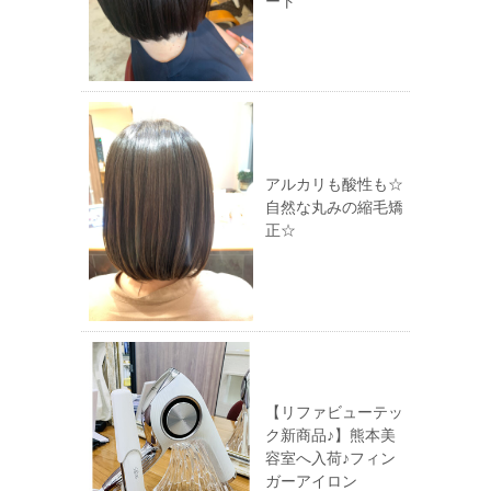
ート
アルカリも酸性も☆
自然な丸みの縮毛矯
正☆
【リファビューテッ
ク新商品♪】熊本美
容室へ入荷♪フィン
ガーアイロン