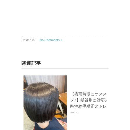
Posted in ｜
No Comments »
関連記事
【梅雨時期にオスス
メ♪】髪質別に対応♪
酸性縮毛矯正ストレ
ート