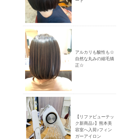
ート
アルカリも酸性も☆
自然な丸みの縮毛矯
正☆
【リファビューテッ
ク新商品♪】熊本美
容室へ入荷♪フィン
ガーアイロン