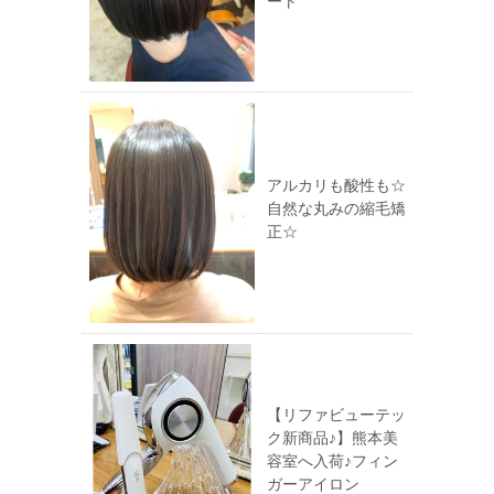
ート
アルカリも酸性も☆
自然な丸みの縮毛矯
正☆
【リファビューテッ
ク新商品♪】熊本美
容室へ入荷♪フィン
ガーアイロン