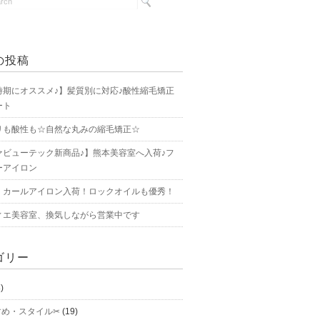
の投稿
時期にオススメ♪】髪質別に対応♪酸性縮毛矯正
ート
リも酸性も☆自然な丸みの縮毛矯正☆
ァビューテック新商品♪】熊本美容室へ入荷♪フ
ーアイロン
・カールアイロン入荷！ロックオイルも優秀！
ィエ美容室、換気しながら営業中です
ゴリー
)
すめ・スタイル✂
(19)