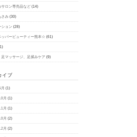
めサロン専売品など
(14)
あさみ
(30)
ーション
(28)
ペッパービューティー熊本☆
(61)
1)
、足マッサージ、足揉みケア
(9)
カイブ
5月
(1)
10月
(1)
11月
(1)
10月
(2)
12月
(2)