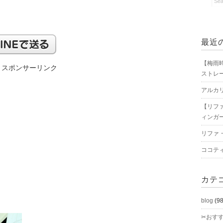
最近
【梅雨
スポンサーリンク
ストレ
アルカ
【リフ
ィンガ
リファ
ココテ
カテ
blog
(98
✂おす