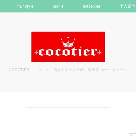
hair style
profile
hotpepper
求人案内
COCOTIER ココティエ 熊本市中央区子飼 美容室 ホームやページ