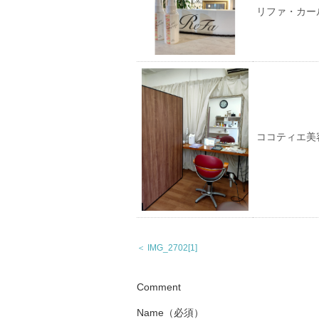
リファ・カー
ココティエ美
＜ IMG_2702[1]
Comment
Name（必須）